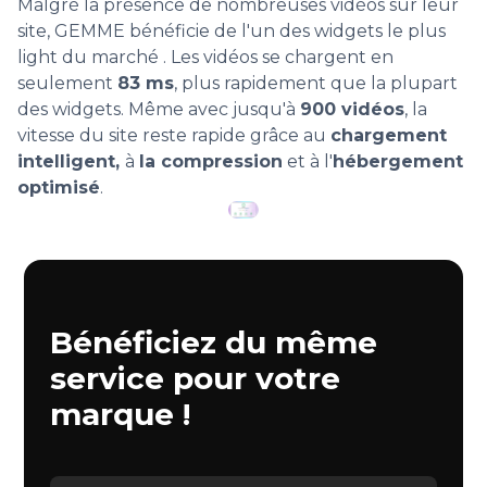
Malgré la présence de nombreuses vidéos sur leur
site, GEMME bénéficie de l'un des widgets le plus
light du marché . Les vidéos se chargent en
seulement
83 ms
, plus rapidement que la plupart
des widgets. Même avec jusqu'à
900 vidéos
, la
vitesse du site reste rapide grâce au
chargement
intelligent,
à
la compression
et à l'
hébergement
optimisé
.
Bénéficiez du même
service pour votre
marque !