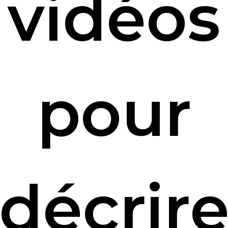
vidéos
pour
décrir