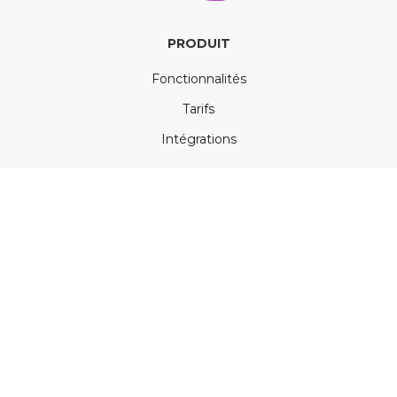
PRODUIT
Fonctionnalités
Tarifs
Intégrations
RESSOURCES
Exemples
Démo
Blog
Documentation
Témoignages clients