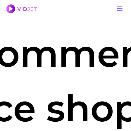
omme
ce sho