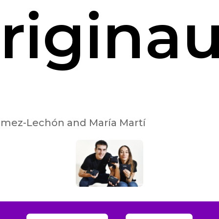
rigina
ómez-Lechón and María Martí