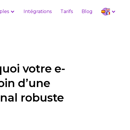
ples
Intégrations
Tarifs
Blog
oi votre e-
in d’une
anal robuste