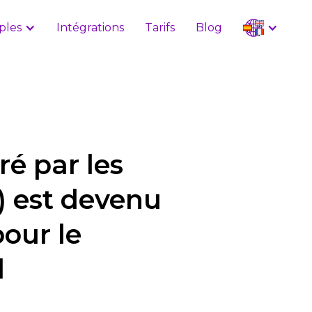
ples
Intégrations
Tarifs
Blog
é par les
C) est devenu
our le
l