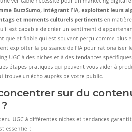
ne véritable nécessité pour un marketing digital ef
omme BuzzSumo, intégrant l’IA, exploitent leurs al
shtags et moments culturels pertinents
en matièr
t qu'il est capable de créer un sentiment d'apparte
tique et fiable qui est souvent perçu comme plus e
t exploiter la puissance de l'IA pour rationaliser 
ing UGC à des niches et à des tendances spécifiques
ues étapes pratiques qui peuvent vous aider à pro
ui trouve un écho auprès de votre public.
 concentrer sur du conte
 ?
tenu UGC à différentes niches et tendances garantit
t essentiel :