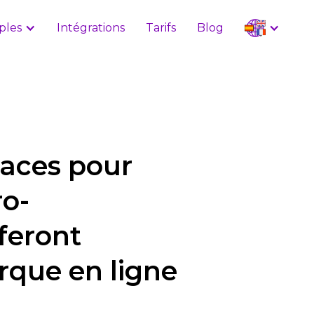
ples
Intégrations
Tarifs
Blog
caces pour
ro-
 feront
rque en ligne